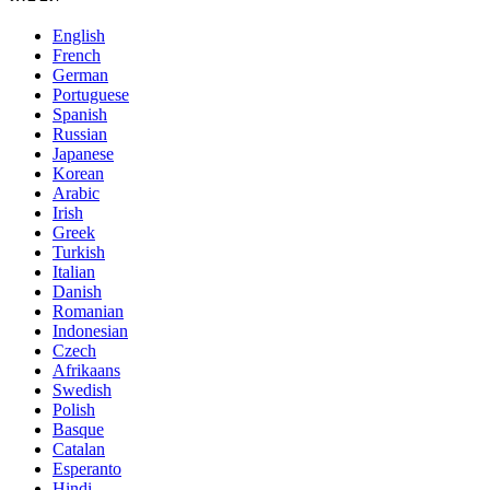
English
French
German
Portuguese
Spanish
Russian
Japanese
Korean
Arabic
Irish
Greek
Turkish
Italian
Danish
Romanian
Indonesian
Czech
Afrikaans
Swedish
Polish
Basque
Catalan
Esperanto
Hindi