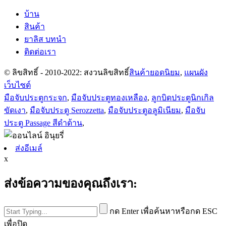
บ้าน
สินค้า
ยาลิส บทนำ
ติดต่อเรา
© ลิขสิทธิ์ - 2010-2022: สงวนลิขสิทธิ์
สินค้ายอดนิยม
,
แผนผัง
เว็บไซต์
มือจับประตูกระจก
,
มือจับประตูทองเหลือง
,
ลูกบิดประตูนิกเกิล
ขัดเงา
,
มือจับประตู Serozzetta
,
มือจับประตูอลูมิเนียม
,
มือจับ
ประตู Passage สีดำด้าน
,
ส่งอีเมล์
x
ส่งข้อความของคุณถึงเรา:
กด Enter เพื่อค้นหาหรือกด ESC
เพื่อปิด