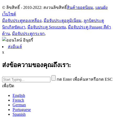
© ลิขสิทธิ์ - 2010-2022: สงวนลิขสิทธิ์
สินค้ายอดนิยม
,
แผนผัง
เว็บไซต์
มือจับประตูทองเหลือง
,
มือจับประตูอลูมิเนียม
,
ลูกบิดประตู
นิกเกิลขัดเงา
,
มือจับประตู Serozzetta
,
มือจับประตู Passage สีดำ
ด้าน
,
มือจับประตูกระจก
,
ส่งอีเมล์
x
ส่งข้อความของคุณถึงเรา:
กด Enter เพื่อค้นหาหรือกด ESC
เพื่อปิด
English
French
German
Portuguese
Spanish