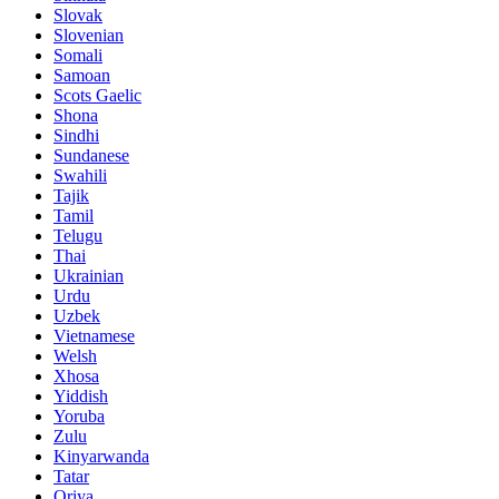
Slovak
Slovenian
Somali
Samoan
Scots Gaelic
Shona
Sindhi
Sundanese
Swahili
Tajik
Tamil
Telugu
Thai
Ukrainian
Urdu
Uzbek
Vietnamese
Welsh
Xhosa
Yiddish
Yoruba
Zulu
Kinyarwanda
Tatar
Oriya